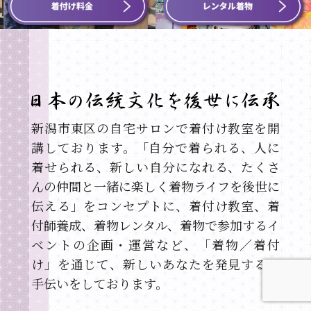
新潟市東区の自宅サロンで着付け教室を開
講しております。「自分で着られる、人に
着せられる、新しい自分になれる、たくさ
んの仲間と一緒に楽しく着物ライフを後世に
伝える」をコンセプトに、着付け教室、着
付師養成、着物レンタル、着物で参加するイ
ベントの企画・運営など、「着物／着付
け」を通じて、新しいあなたを発見するお
手伝いをしております。